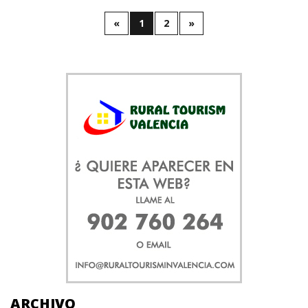
«
1
2
»
ARCHIVO