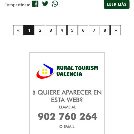
LEER MÁS
Compartir en:
«
1
2
3
4
5
6
7
8
»