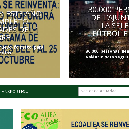
30.000 PE
: ESTE AÑO
DE L’AJU
MPLETO
LA SEL
DES DEL 1
FÚTBOL E
BRE
 nuevo formato para
30.000 personas ll
e las...
València para seguir
Sector de Actividad
RANSPORTES...