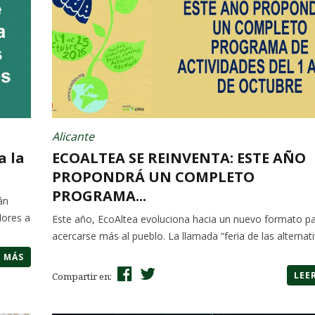
Alicante
a la
ECOALTEA SE REINVENTA: ESTE AÑO
PROPONDRÁ UN COMPLETO
PROGRAMA...
án
lores a
Este año, EcoAltea evoluciona hacia un nuevo formato p
acercarse más al pueblo. La llamada “feria de las alternat
R MÁS
LEE
Compartir en: