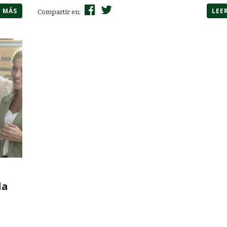
R MÁS
LEE
Compartir en:
la