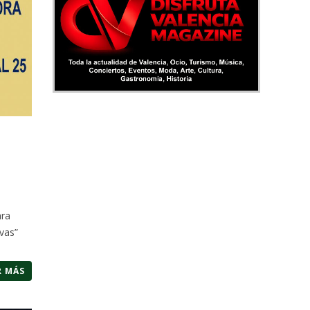
ara
ivas”
R MÁS