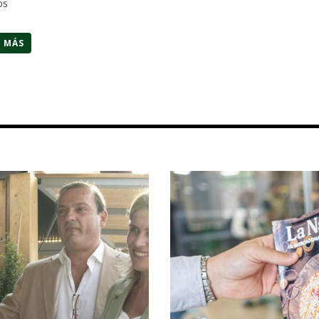
os
R MÁS