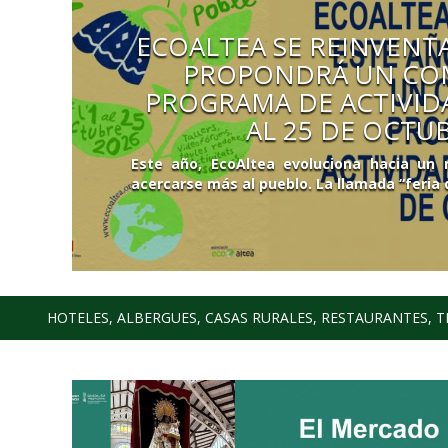
ECOALTEA SE REINVENTA
PROPONDRÁ UN CO
PROGRAMA DE ACTIVIDA
AL 25 DE OCTU
Este año, EcoAltea evoluciona hacia un
acercarse más al pueblo. La llamada “feria d
HOTELES, ALBERGUES, CASAS RURALES, RESTAURANTES, T