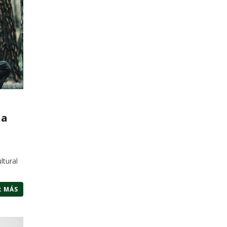
la
ltural
R MÁS