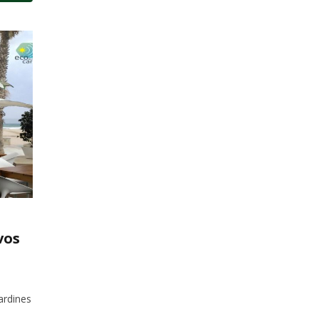
vos
s
ardines