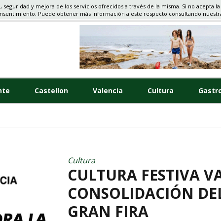
d, seguridad y mejora de los servicios ofrecidos a través de la misma. Si no acepta la
TELLON
onsentimiento. Puede obtener más información a este respecto consultando nuest
nte
Castellon
Valencia
Cultura
Gastr
Cultura
CULTURA FESTIVA V
CONSOLIDACIÓN DE
GRAN FIRA