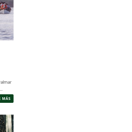
Palmar
..
R MÁS