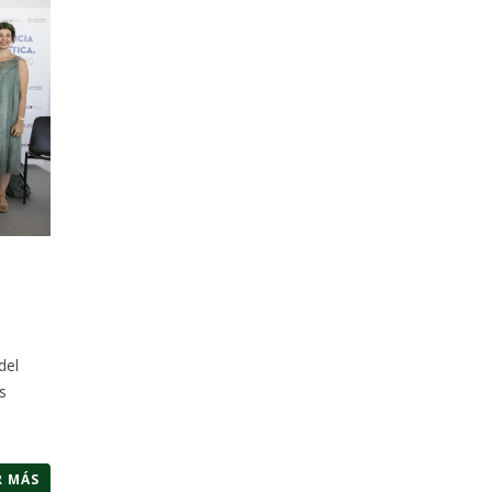
del
s
R MÁS