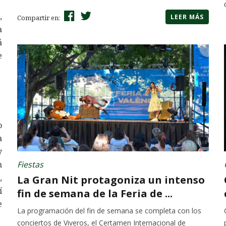
,
LEER MÁS
Compartir en:
a
á
e
o
a
y
n
Fiestas
,
La Gran Nit protagoniza un intenso
í
fin de semana de la Feria de ...
e
La programación del fin de semana se completa con los
conciertos de Viveros, el Certamen Internacional de