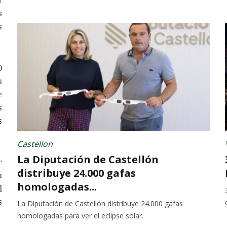
y
s
s
0
s
e
s
s
Castellon
La Diputación de Castellón
r
distribuye 24.000 gafas
a
homologadas...
l
s
La Diputación de Castellón distribuye 24.000 gafas
homologadas para ver el eclipse solar.