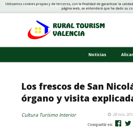
Utilizamos cookies propias y de terceros, con la finalidad de garantizar la calida
Situacion
El Tiempo
VALENCIA, ALICANTE, CAS
página web, se entenderá que ha dado su c
Noticias
Alica
Los frescos de San Nico
órgano y visita explicad
Cultura
Turismo Interior
28 nov, 201
Compartir en: