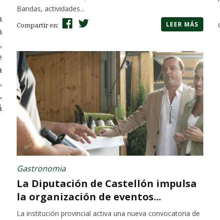
Bandas, actividades...
n
LEER MÁS
Compartir en:
n
,
e
a
,
,
á
Gastronomia
La Diputación de Castellón impulsa
la organización de eventos...
La institución provincial activa una nueva convocatoria de