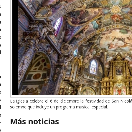
s
a
a
a
o
s
l
a
n
o
s
La iglesia celebra el 6 de diciembre la festividad de San Nicol
l
solemne que incluye un programa musical especial.
e
Más noticias
e
e