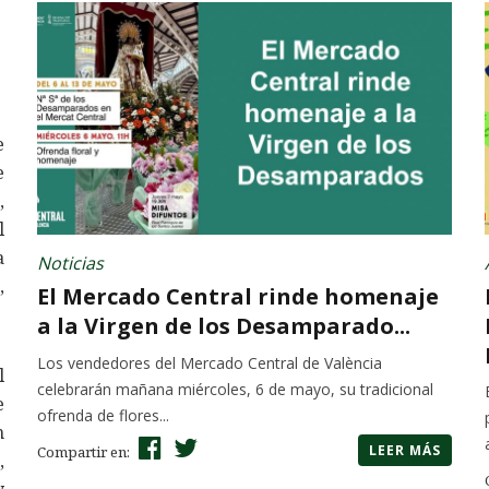
e
e
,
l
a
Noticias
,
El Mercado Central rinde homenaje
a la Virgen de los Desamparado...
Los vendedores del Mercado Central de València
l
celebrarán mañana miércoles, 6 de mayo, su tradicional
e
ofrenda de flores...
n
LEER MÁS
Compartir en:
,